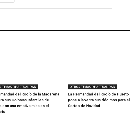
 TEMAS DE ACTUALIDAD
OTROS TEMAS DE ACTUALIDAD
rmandad del Rocío de la Macarena
La Hermandad del Rocío de Puerto 
ra sus Colonias Infantiles de
pone a la venta sus décimos para el
 con una emotiva misa en el
Sorteo de Navidad
rio