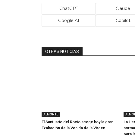
ChatGPT
Claude
Google AI
Copilot
OTRAS NOTICIAS
ALMONTE
ALMO
El Santuario del Rocío acoge hoy la gran
La He
Exaltación de la Venida de la Virgen
normat
para l