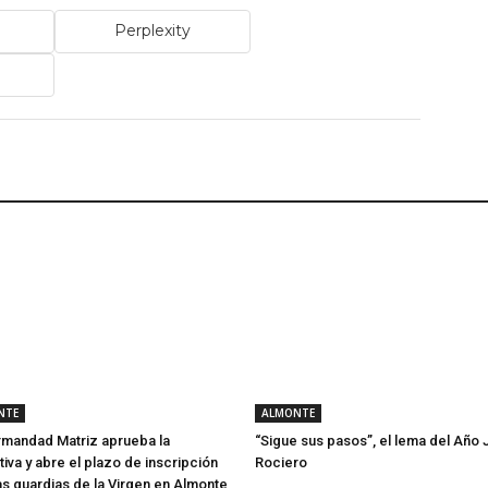
Perplexity
NTE
ALMONTE
rmandad Matriz aprueba la
“Sigue sus pasos”, el lema del Año J
iva y abre el plazo de inscripción
Rociero
as guardias de la Virgen en Almonte