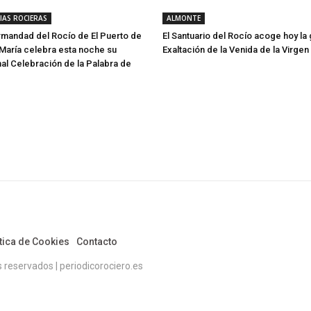
IAS ROCIERAS
ALMONTE
rmandad del Rocío de El Puerto de
El Santuario del Rocío acoge hoy la
María celebra esta noche su
Exaltación de la Venida de la Virgen
l Celebración de la Palabra de
tica de Cookies
Contacto
eservados | periodicorociero.es