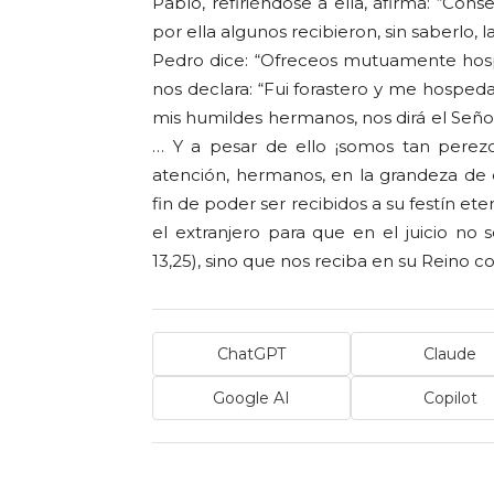
Pablo, refiriéndose a ella, afirma: “Cons
por ella algunos recibieron, sin saberlo, l
Pedro dice: “Ofreceos mutuamente hospit
nos declara: “Fui forastero y me hospeda
mis humildes hermanos, nos dirá el Señor e
… Y a pesar de ello ¡somos tan perezo
atención, hermanos, en la grandeza de 
fin de poder ser recibidos a su festín e
el extranjero para que en el juicio 
13,25), sino que nos reciba en su Reino
ChatGPT
Claude
Google AI
Copilot