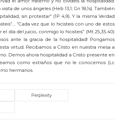
ervad el amor fraterno y no olvidéis la hospitalidad:
a visita de unos ángeles (Heb 13,1; Gn 18,1s). También
alidad, sin protestar” (1P 4,9). Y la misma Verdad
steis”… “Cada vez que lo hicisteis con uno de estos
l día del juicio, conmigo lo hicisteis” (Mt 25,35.40)
sos ante la gracia de la hospitalidad! Pongamos
esta virtud. Recibamos a Cristo en nuestra mesa a
terno. Demos ahora hospitalidad a Cristo presente en
no seamos como extraños que no le conocemos (Lc
 como hermanos.
Perplexity