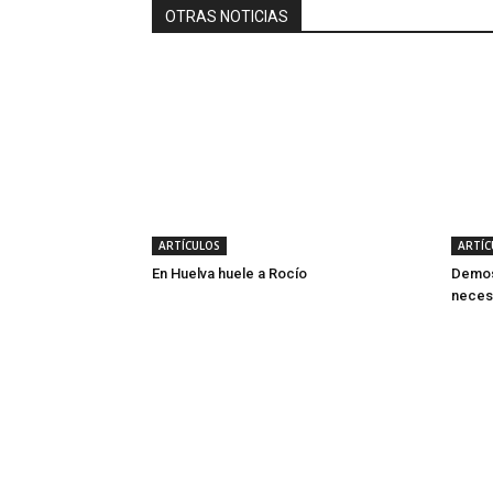
OTRAS NOTICIAS
ARTÍCULOS
ARTÍC
En Huelva huele a Rocío
Demost
neces