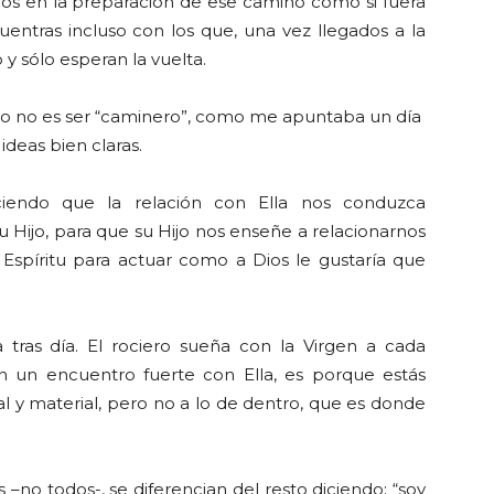
dos en la preparación de ese camino como si fuera
entras incluso con los que, una vez llegados a la
y sólo esperan la vuelta.
ro no es ser “caminero”, como me apuntaba un día
ideas bien claras.
ciendo que la relación con Ella nos conduzca
 Hijo, para que su Hijo nos enseñe a relacionarnos
Espíritu para actuar como a Dios le gustaría que
 tras día. El rociero sueña con la Virgen a cada
n un encuentro fuerte con Ella, es porque estás
ial y material, pero no a lo de dentro, que es donde
 –no todos-, se diferencian del resto diciendo: “soy