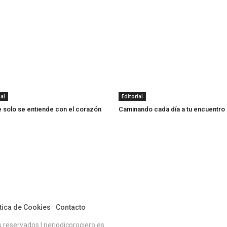
ial
Editorial
 solo se entiende con el corazón
Caminando cada día a tu encuentro
tica de Cookies
Contacto
eservados | periodicorociero.es