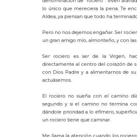
denominación de “rociero”. Viven afana
lo único que mereciera la pena. Te encu
Aldea, ya piensan que todo ha terminado 
Pero no nos dejemos engañar. Ser rocie
un gran amigo mío, almonteño, y con las 
Ser rociero es ser de la Virgen, ha
directamente al centro del corazón de su
con Dios Padre y a alimentarnos de su 
actuásemos.
El rociero no sueña con el camino día
segundo y si el camino no termina co
dándole prioridad a lo efímero, superfic
un rociero tiene que caminar.
Me llama la atención cuando los rocieros