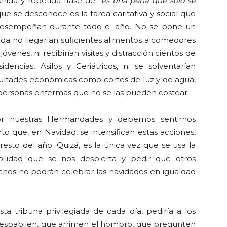
nida y repetida frase de
“es una pena que sólo se
que se desconoce es la tarea caritativa y social que
esempeñan durante todo el año. No se pone un
uda no llegarían suficientes alimentos a comedores
óvenes, ni recibirían visitas y distracción cientos de
encias, Asilos y Geriátricos, ni se solventarían
ficultades económicas como cortes de luz y de agua,
ara personas enfermas que no se las pueden costear.
por nuestras Hermandades y debemos sentirnos
rto que, en Navidad, se intensifican estas acciones,
esto del año. Quizá, es la única vez que se usa la
bilidad que se nos despierta y pedir que otros
hos no podrán celebrar las navidades en igualdad
 tribuna privilegiada de cada día, pediría a los
 espabilen, que arrimen el hombro, que pregunten