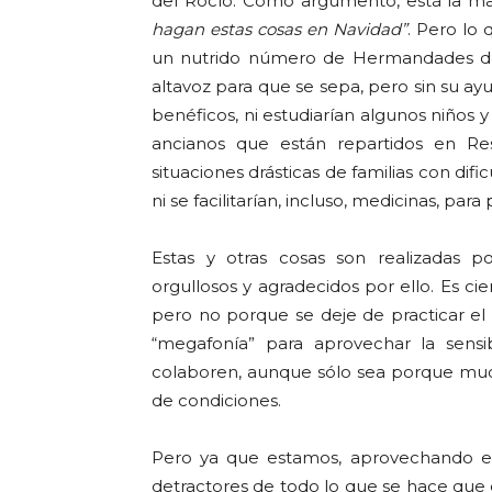
del Rocío. Como argumento, está la ma
hagan estas cosas en Navidad”
. Pero lo 
un nutrido número de Hermandades d
altavoz para que se sepa, pero sin su ay
benéficos, ni estudiarían algunos niños y j
ancianos que están repartidos en Resid
situaciones drásticas de familias con di
ni se facilitarían, incluso, medicinas, p
Estas y otras cosas son realizadas 
orgullosos y agradecidos por ello. Es cie
pero no porque se deje de practicar el r
“megafonía” para aprovechar la sensi
colaboren, aunque sólo sea porque muc
de condiciones.
Pero ya que estamos, aprovechando esta
detractores de todo lo que se hace que