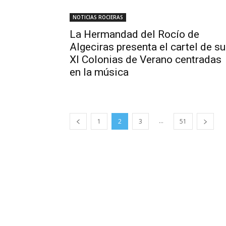
NOTICIAS ROCIERAS
La Hermandad del Rocío de
Algeciras presenta el cartel de s
XI Colonias de Verano centradas
en la música
...
1
2
3
51