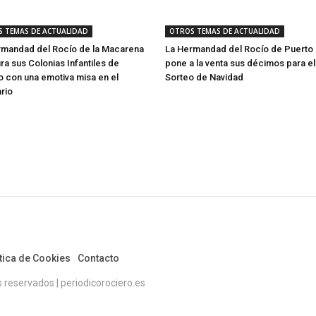
 TEMAS DE ACTUALIDAD
OTROS TEMAS DE ACTUALIDAD
rmandad del Rocío de la Macarena
La Hermandad del Rocío de Puerto 
ra sus Colonias Infantiles de
pone a la venta sus décimos para el
 con una emotiva misa en el
Sorteo de Navidad
rio
tica de Cookies
Contacto
eservados | periodicorociero.es