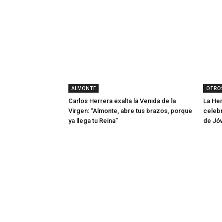
ALMONTE
OTROS
Carlos Herrera exalta la Venida de la
La He
Virgen: “Almonte, abre tus brazos, porque
celeb
ya llega tu Reina”
de Jó