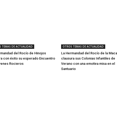
 TEMAS DE ACTUALIDAD
OTROS TEMAS DE ACTUALIDAD
rmandad del Rocío de Hinojos
La Hermandad del Rocío de la Mac
ra con éxito su esperado Encuentro
clausura sus Colonias Infantiles de
venes Rocieros
Verano con una emotiva misa en el
Santuario