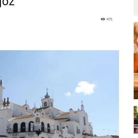
joz
475