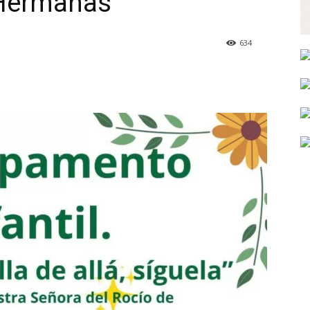
 Hermanas
634